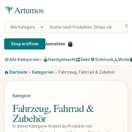
Artumos
search
shopping_bag
Shop eröffnen
Anmelden
apps
Alle Kategorien
expand_more
spa
Handgemacht
interests
Deko
diamond
Schmuck
checkroom
Mode
pal
Startseite
Kategorien
Fahrzeug, Fahrrad & Zubehör
home
chevron_right
chevron_right
Mode & Kleidung
Schmuck
Damenbekleidung
Ringe
Herrenbekleidung
Ohrringe
Kategorie
Kinderbekleidung
Ketten & Anhänger
Fahrzeug, Fahrrad &
Schuhe
Armbänder
Taschen & Rucksäcke
Schmucksets
Zubehör
Accessoires
Haarschmuck
Uhren & Schmuck
Broschen
In dieser Kategorie findest du Produkte von
Vintage & Designer
Fußkettchen