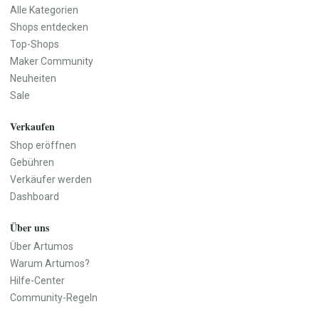
Küchenutensilien
Alle Kategorien
Geschirr
Shops entdecken
Vasen
Top-Shops
Wanddekoration
Maker Community
Teppiche
Neuheiten
Aufbewahrung
Sale
Haustür & Eingangsbereich
Verkaufen
Baby, Kind & Familie
Beauty & Pflege
Baby- & Kinderkleidung
Naturkosmetik
Shop eröffnen
Baby- & Kinderschuhe
Seifen & Badeprodukte
Gebühren
Baby-Ausstattung
Haarpflege
Verkäufer werden
Spielzeug
Make-up
Dashboard
Kinderzimmer
Düfte & Parfüm
Über uns
Kinderwagen & Kindersitze
Wellness & Pflegezubehör
Lernspielzeug
Parfüm
Über Artumos
Kinderbücher
Parfümöle
Warum Artumos?
Babygeschenke
Raumdüfte
Hilfe-Center
Erinnerungsboxen
Community-Regeln
Namensschilder