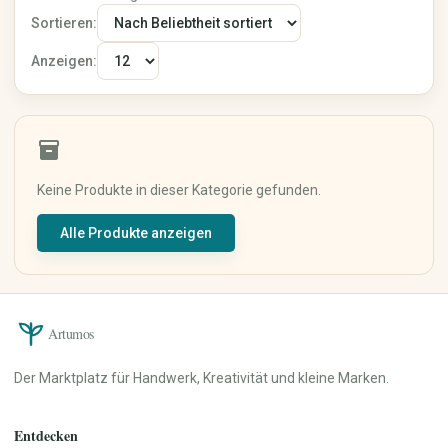
Keramik & Töpfern
Mixed Media
Sortieren:
Digitale Kunst
Anzeigen:
Kunstdrucke
Originalkunst
Street Art
Kalligrafie
inventory_2
Haus & Wohnen
Papier, Party & Geschenke
Keine Produkte in dieser Kategorie gefunden.
Wohnzimmer
Grußkarten
Küche & Esszimmer
Einladungen
Alle Produkte anzeigen
Schlafzimmer
Poster & Prints
Badezimmer
Verpackung &
Geschenkpapier
Büro
Partydekoration
Dekoration
Personalisierte Geschenke
Artumos
Lampen & Licht
Hochzeit
Heimtextilien
Der Marktplatz für Handwerk, Kreativität und kleine Marken.
Möbel
Garten & Pflanzen
Werkzeuge & Heimwerken
Entdecken