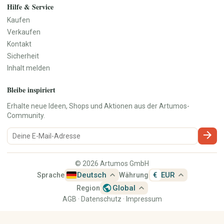
Spieluhren
Hilfe & Service
Kuscheltiere
Kaufen
Verkaufen
Elektronik & Zubehör
Bücher, Musik, Filme & Medien
Kontakt
Handy & Telefon
Bücher & Zeitschriften
Sicherheit
Audio & HiFi
Comics
Inhalt melden
Foto & Kamera
Fachbücher & Schule
TV & Video
Filme & DVDs
Bleibe inspiriert
PC, Laptop & Zubehör
Musik & CDs
Tablets & Reader
Musikinstrumente
Erhalte neue Ideen, Shops und Aktionen aus der Artumos-
Konsolen & Videospiele
Vinyl & Sammlermedien
Community.
Wearables
arrow_forward
Tech-Accessoires
Freizeit, Hobby & Sport
Haustiere
© 2026 Artumos GmbH
Sport & Camping
Hundezubehör
expand_less
expand_less
Deutsch
€
EUR
Sprache
Währung
Modellbau
Katzenzubehör
public
expand_less
Global
Region
Sammeln
Kleintiere
AGB
·
Datenschutz
·
Impressum
Brettspiele & Puzzle
Fische & Aquarium
Gaming-Zubehör
Vögel