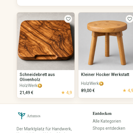
Shirts & Tops
Unterwäsche & Nachtwäsche
favorite_border
favorite_border
Sportbekleidung
Trachten & Kostüme
Baby, Kind & Familie
Beauty & Pflege
Baby- & Kinderkleidung
Naturkosmetik
Baby- & Kinderschuhe
Seifen & Badeprodukte
Baby-Ausstattung
Haarpflege
Spielzeug
Make-up
Schneidebrett aus
Kleiner Hocker Werkstatt
Kinderzimmer
Düfte & Parfüm
Olivenholz
HolzWerk
HolzWerk
Kinderwagen & Kindersitze
Wellness & Pflegezubehör
89,00 €
★ 4,
21,49 €
★ 4,9
Lernspielzeug
Parfüm
Kinderbücher
Parfümöle
Babygeschenke
Raumdüfte
Entdecken
Erinnerungsboxen
Artumos
Namensschilder
Alle Kategorien
Spieluhren
Shops entdecken
Der Marktplatz für Handwerk,