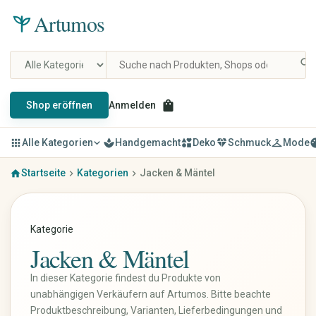
Artumos
search
shopping_bag
Shop eröffnen
Anmelden
apps
Alle Kategorien
expand_more
spa
Handgemacht
interests
Deko
diamond
Schmuck
checkroom
Mode
pal
Startseite
Kategorien
Jacken & Mäntel
home
chevron_right
chevron_right
Mode & Kleidung
Schmuck
Damenbekleidung
Ringe
Herrenbekleidung
Ohrringe
Kategorie
Kinderbekleidung
Ketten & Anhänger
Jacken & Mäntel
Schuhe
Armbänder
Taschen & Rucksäcke
Schmucksets
In dieser Kategorie findest du Produkte von
Accessoires
Haarschmuck
unabhängigen Verkäufern auf Artumos. Bitte beachte
Uhren & Schmuck
Broschen
Produktbeschreibung, Varianten, Lieferbedingungen und
Vintage & Designer
Fußkettchen