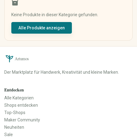
inventory_2
Keramik & Töpfern
Mixed Media
Digitale Kunst
Keine Produkte in dieser Kategorie gefunden.
Kunstdrucke
Alle Produkte anzeigen
Originalkunst
Street Art
Kalligrafie
Haus & Wohnen
Papier, Party & Geschenke
Artumos
Wohnzimmer
Grußkarten
Küche & Esszimmer
Einladungen
Der Marktplatz für Handwerk, Kreativität und kleine Marken.
Schlafzimmer
Poster & Prints
Badezimmer
Verpackung &
Geschenkpapier
Büro
Entdecken
Partydekoration
Dekoration
Alle Kategorien
Personalisierte Geschenke
Lampen & Licht
Shops entdecken
Hochzeit
Heimtextilien
Top-Shops
Möbel
Maker Community
Garten & Pflanzen
Neuheiten
Werkzeuge & Heimwerken
Sale