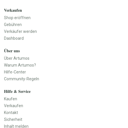
Küchenutensilien
Geschirr
Verkaufen
Vasen
Shop eröffnen
Wanddekoration
Gebühren
Teppiche
Verkäufer werden
Aufbewahrung
Dashboard
Haustür & Eingangsbereich
Über uns
Baby, Kind & Familie
Beauty & Pflege
Baby- & Kinderkleidung
Naturkosmetik
Über Artumos
Baby- & Kinderschuhe
Seifen & Badeprodukte
Warum Artumos?
Baby-Ausstattung
Haarpflege
Hilfe-Center
Spielzeug
Make-up
Community-Regeln
Kinderzimmer
Düfte & Parfüm
Hilfe & Service
Kinderwagen & Kindersitze
Wellness & Pflegezubehör
Lernspielzeug
Parfüm
Kaufen
Kinderbücher
Parfümöle
Verkaufen
Babygeschenke
Raumdüfte
Kontakt
Erinnerungsboxen
Sicherheit
Namensschilder
Inhalt melden