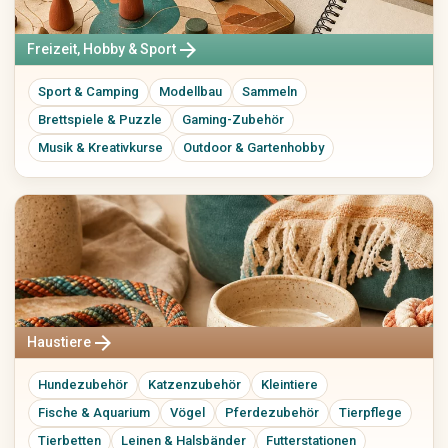
arrow_forward
Freizeit, Hobby & Sport
Sport & Camping
Modellbau
Sammeln
Brettspiele & Puzzle
Gaming-Zubehör
Musik & Kreativkurse
Outdoor & Gartenhobby
arrow_forward
Haustiere
Hundezubehör
Katzenzubehör
Kleintiere
Fische & Aquarium
Vögel
Pferdezubehör
Tierpflege
Tierbetten
Leinen & Halsbänder
Futterstationen