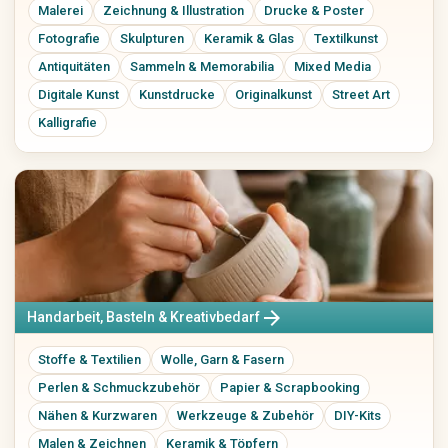
Spieluhren
Malerei
Zeichnung & Illustration
Drucke & Poster
Kuscheltiere
Fotografie
Skulpturen
Keramik & Glas
Textilkunst
Elektronik & Zubehör
Bücher, Musik, Filme & Medien
Antiquitäten
Sammeln & Memorabilia
Mixed Media
Handy & Telefon
Bücher & Zeitschriften
Digitale Kunst
Kunstdrucke
Originalkunst
Street Art
Audio & HiFi
Comics
Kalligrafie
Foto & Kamera
Fachbücher & Schule
TV & Video
Filme & DVDs
PC, Laptop & Zubehör
Musik & CDs
Tablets & Reader
Musikinstrumente
Konsolen & Videospiele
Vinyl & Sammlermedien
Wearables
Tech-Accessoires
Freizeit, Hobby & Sport
Haustiere
arrow_forward
Handarbeit, Basteln & Kreativbedarf
Sport & Camping
Hundezubehör
Modellbau
Katzenzubehör
Stoffe & Textilien
Wolle, Garn & Fasern
Sammeln
Kleintiere
Perlen & Schmuckzubehör
Papier & Scrapbooking
Brettspiele & Puzzle
Fische & Aquarium
Nähen & Kurzwaren
Werkzeuge & Zubehör
DIY-Kits
Gaming-Zubehör
Vögel
Malen & Zeichnen
Keramik & Töpfern