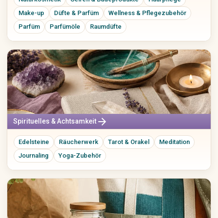
Make-up
Düfte & Parfüm
Wellness & Pflegezubehör
Parfüm
Parfümöle
Raumdüfte
arrow_forward
Spirituelles & Achtsamkeit
Edelsteine
Räucherwerk
Tarot & Orakel
Meditation
Journaling
Yoga-Zubehör