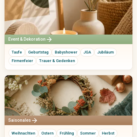
arrow_forward
Event & Dekoration
Taufe
Geburtstag
Babyshower
JGA
Jubiläum
Firmenfeier
Trauer & Gedenken
arrow_forward
Saisonales
Weihnachten
Ostern
Frühling
Sommer
Herbst