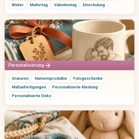
Winter
Muttertag
Valentinstag
Einschulung
arrow_forward
Personalisierung
Gravuren
Namensprodukte
Fotogeschenke
Maßanfertigungen
Personalisierte Kleidung
Personalisierte Deko