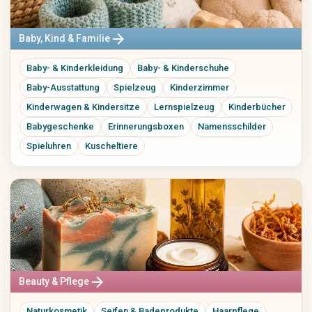
arrow_forward
Baby, Kind & Familie
Baby- & Kinderkleidung
Baby- & Kinderschuhe
Baby-Ausstattung
Spielzeug
Kinderzimmer
Kinderwagen & Kindersitze
Lernspielzeug
Kinderbücher
Babygeschenke
Erinnerungsboxen
Namensschilder
Spieluhren
Kuscheltiere
arrow_forward
Beauty & Pflege
Naturkosmetik
Seifen & Badeprodukte
Haarpflege