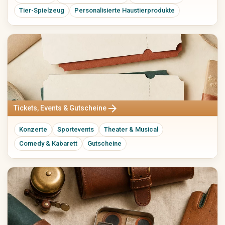
Tier-Spielzeug
Personalisierte Haustierprodukte
arrow_forward
Tickets, Events & Gutscheine
Konzerte
Sportevents
Theater & Musical
Comedy & Kabarett
Gutscheine