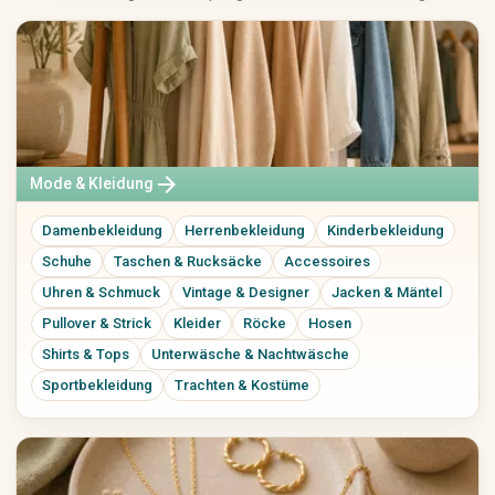
Keramik & Töpfern
Mixed Media
Digitale Kunst
Kunstdrucke
Originalkunst
Street Art
Kalligrafie
arrow_forward
Mode & Kleidung
Haus & Wohnen
Papier, Party & Geschenke
Wohnzimmer
Grußkarten
Damenbekleidung
Herrenbekleidung
Kinderbekleidung
Küche & Esszimmer
Einladungen
Schuhe
Taschen & Rucksäcke
Accessoires
Schlafzimmer
Poster & Prints
Uhren & Schmuck
Vintage & Designer
Jacken & Mäntel
Badezimmer
Verpackung &
Geschenkpapier
Büro
Pullover & Strick
Kleider
Röcke
Hosen
Partydekoration
Dekoration
Shirts & Tops
Unterwäsche & Nachtwäsche
Personalisierte Geschenke
Lampen & Licht
Sportbekleidung
Trachten & Kostüme
Hochzeit
Heimtextilien
Möbel
Garten & Pflanzen
Werkzeuge & Heimwerken