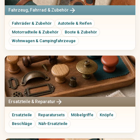
arrow_forward
Fahrzeug, Fahrrad & Zubehör
Fahrräder & Zubehör
Autoteile & Reifen
Motorradteile & Zubehör
Boote & Zubehör
Wohnwagen & Campingfahrzeuge
arrow_forward
Ersatzteile & Reparatur
Ersatzteile
Reparatursets
Möbelgriffe
Knöpfe
Beschläge
Näh-Ersatzteile