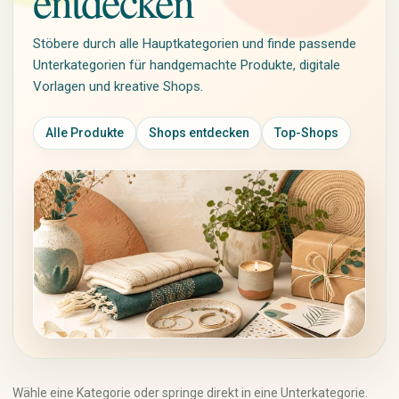
entdecken
Jacken & Mäntel
Piercingschmuck
Pullover & Strick
Personalisierter Schmuck
Stöbere durch alle Hauptkategorien und finde passende
Kleider
Vintage-Schmuck
Unterkategorien für handgemachte Produkte, digitale
Röcke
Vorlagen und kreative Shops.
Hosen
Shirts & Tops
Alle Produkte
Shops entdecken
Top-Shops
Unterwäsche & Nachtwäsche
Sportbekleidung
Trachten & Kostüme
Kunst & Sammlerstücke
Handarbeit, Basteln &
Kreativbedarf
Malerei
Stoffe & Textilien
Zeichnung & Illustration
Wolle, Garn & Fasern
Drucke & Poster
Perlen & Schmuckzubehör
Fotografie
Papier & Scrapbooking
Skulpturen
Nähen & Kurzwaren
Keramik & Glas
Werkzeuge & Zubehör
Textilkunst
DIY-Kits
Antiquitäten
Malen & Zeichnen
Wähle eine Kategorie oder springe direkt in eine Unterkategorie.
Sammeln & Memorabilia