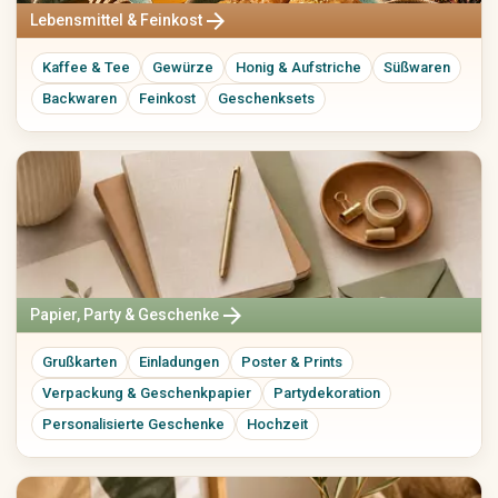
arrow_forward
Lebensmittel & Feinkost
Spirituelles & Achtsamkeit
Büro, Planung & Organisation
Edelsteine
Kalender
Kaffee & Tee
Gewürze
Honig & Aufstriche
Süßwaren
Räucherwerk
Planer
Backwaren
Feinkost
Geschenksets
Tarot & Orakel
Notizbücher
Meditation
Sticker
Journaling
Stempel
Yoga-Zubehör
Schreibtischzubehör
Organisationshilfen
Event & Dekoration
Ersatzteile & Reparatur
Taufe
Ersatzteile
Geburtstag
Reparatursets
arrow_forward
Papier, Party & Geschenke
Babyshower
Möbelgriffe
JGA
Knöpfe
Grußkarten
Einladungen
Poster & Prints
Jubiläum
Beschläge
Verpackung & Geschenkpapier
Partydekoration
Firmenfeier
Näh-Ersatzteile
Personalisierte Geschenke
Hochzeit
Trauer & Gedenken