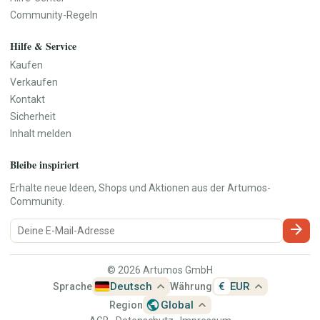
Community-Regeln
Hilfe & Service
Kaufen
Verkaufen
Kontakt
Sicherheit
Inhalt melden
Bleibe inspiriert
Erhalte neue Ideen, Shops und Aktionen aus der Artumos-
Community.
arrow_forward
© 2026 Artumos GmbH
expand_less
expand_less
Deutsch
€
EUR
Sprache
Währung
public
expand_less
Global
Region