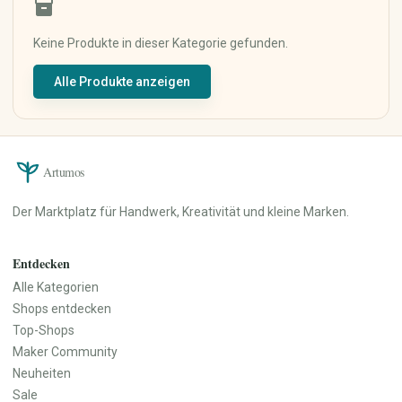
inventory_2
Keramik & Töpfern
Mixed Media
Digitale Kunst
Keine Produkte in dieser Kategorie gefunden.
Kunstdrucke
Alle Produkte anzeigen
Originalkunst
Street Art
Kalligrafie
Haus & Wohnen
Papier, Party & Geschenke
Artumos
Wohnzimmer
Grußkarten
Küche & Esszimmer
Einladungen
Der Marktplatz für Handwerk, Kreativität und kleine Marken.
Schlafzimmer
Poster & Prints
Badezimmer
Verpackung &
Geschenkpapier
Büro
Entdecken
Partydekoration
Dekoration
Alle Kategorien
Personalisierte Geschenke
Lampen & Licht
Shops entdecken
Hochzeit
Heimtextilien
Top-Shops
Möbel
Maker Community
Garten & Pflanzen
Neuheiten
Werkzeuge & Heimwerken
Sale