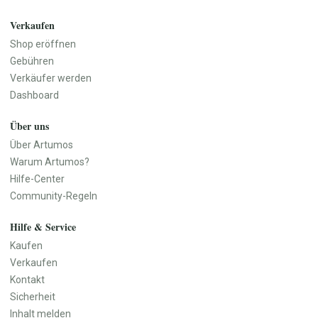
Küchenutensilien
Geschirr
Verkaufen
Vasen
Shop eröffnen
Wanddekoration
Gebühren
Teppiche
Verkäufer werden
Aufbewahrung
Dashboard
Haustür & Eingangsbereich
Über uns
Baby, Kind & Familie
Beauty & Pflege
Baby- & Kinderkleidung
Naturkosmetik
Über Artumos
Baby- & Kinderschuhe
Seifen & Badeprodukte
Warum Artumos?
Baby-Ausstattung
Haarpflege
Hilfe-Center
Spielzeug
Make-up
Community-Regeln
Kinderzimmer
Düfte & Parfüm
Hilfe & Service
Kinderwagen & Kindersitze
Wellness & Pflegezubehör
Lernspielzeug
Parfüm
Kaufen
Kinderbücher
Parfümöle
Verkaufen
Babygeschenke
Raumdüfte
Kontakt
Erinnerungsboxen
Sicherheit
Namensschilder
Inhalt melden