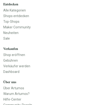
Küchenutensilien
Entdecken
Geschirr
Alle Kategorien
Vasen
Shops entdecken
Wanddekoration
Top-Shops
Teppiche
Maker Community
Aufbewahrung
Neuheiten
Haustür & Eingangsbereich
Sale
Baby, Kind & Familie
Beauty & Pflege
Baby- & Kinderkleidung
Naturkosmetik
Verkaufen
Baby- & Kinderschuhe
Seifen & Badeprodukte
Shop eröffnen
Baby-Ausstattung
Haarpflege
Gebühren
Spielzeug
Make-up
Verkäufer werden
Kinderzimmer
Düfte & Parfüm
Dashboard
Kinderwagen & Kindersitze
Wellness & Pflegezubehör
Lernspielzeug
Parfüm
Über uns
Kinderbücher
Parfümöle
Über Artumos
Babygeschenke
Raumdüfte
Warum Artumos?
Erinnerungsboxen
Hilfe-Center
Namensschilder