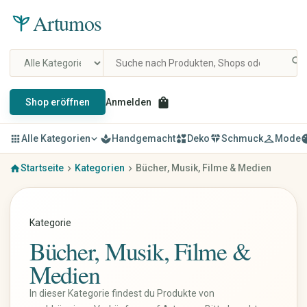
Artumos
search
shopping_bag
Shop eröffnen
Anmelden
apps
Alle Kategorien
expand_more
spa
Handgemacht
interests
Deko
diamond
Schmuck
checkroom
Mode
pal
Startseite
Kategorien
Bücher, Musik, Filme & Medien
home
chevron_right
chevron_right
Mode & Kleidung
Schmuck
Damenbekleidung
Ringe
Herrenbekleidung
Ohrringe
Kategorie
Kinderbekleidung
Ketten & Anhänger
Bücher, Musik, Filme &
Schuhe
Armbänder
Taschen & Rucksäcke
Schmucksets
Medien
Accessoires
Haarschmuck
Uhren & Schmuck
Broschen
In dieser Kategorie findest du Produkte von
Vintage & Designer
Fußkettchen