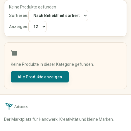
Keramik & Töpfern
Mixed Media
Keine Produkte gefunden
Digitale Kunst
Sortieren:
Kunstdrucke
Anzeigen:
Originalkunst
Street Art
Kalligrafie
Haus & Wohnen
Papier, Party & Geschenke
inventory_2
Wohnzimmer
Grußkarten
Keine Produkte in dieser Kategorie gefunden.
Küche & Esszimmer
Einladungen
Schlafzimmer
Poster & Prints
Alle Produkte anzeigen
Badezimmer
Verpackung &
Geschenkpapier
Büro
Partydekoration
Dekoration
Personalisierte Geschenke
Lampen & Licht
Hochzeit
Heimtextilien
Artumos
Möbel
Garten & Pflanzen
Der Marktplatz für Handwerk, Kreativität und kleine Marken.
Werkzeuge & Heimwerken