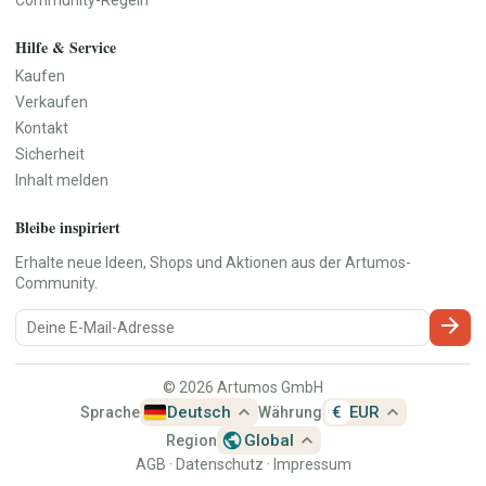
Community-Regeln
Spieluhren
Kuscheltiere
Hilfe & Service
Elektronik & Zubehör
Bücher, Musik, Filme & Medien
Kaufen
Handy & Telefon
Bücher & Zeitschriften
Verkaufen
Audio & HiFi
Comics
Kontakt
Foto & Kamera
Fachbücher & Schule
Sicherheit
TV & Video
Filme & DVDs
Inhalt melden
PC, Laptop & Zubehör
Musik & CDs
Tablets & Reader
Musikinstrumente
Bleibe inspiriert
Konsolen & Videospiele
Vinyl & Sammlermedien
Erhalte neue Ideen, Shops und Aktionen aus der Artumos-
Wearables
Community.
Tech-Accessoires
arrow_forward
Freizeit, Hobby & Sport
Haustiere
Sport & Camping
Hundezubehör
© 2026 Artumos GmbH
Modellbau
Katzenzubehör
expand_less
expand_less
Deutsch
€
EUR
Sprache
Währung
Sammeln
Kleintiere
public
expand_less
Global
Brettspiele & Puzzle
Fische & Aquarium
Region
Gaming-Zubehör
AGB
·
Datenschutz
Vögel
·
Impressum