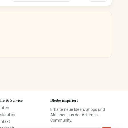
Vasen
Wanddekoration
Teppiche
Aufbewahrung
Haustür & Eingangsbereich
Freizeit, Hobby & Sport
Haustiere
Sport & Camping
Hundezubehör
Modellbau
Katzenzubehör
Sammeln
Kleintiere
Brettspiele & Puzzle
Fische & Aquarium
Gaming-Zubehör
Vögel
Musik & Kreativkurse
Pferdezubehör
Outdoor & Gartenhobby
Tierpflege
Tierbetten
lfe & Service
Bleibe inspiriert
Leinen & Halsbänder
aufen
Erhalte neue Ideen, Shops und
Futterstationen
erkaufen
Aktionen aus der Artumos-
Tier-Spielzeug
Community.
ontakt
Personalisierte
Haustierprodukte