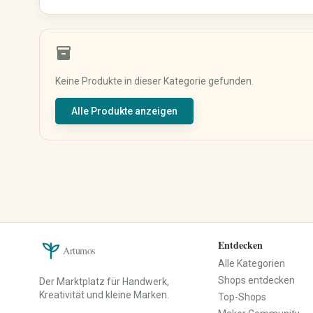
Shirts & Tops
Unterwäsche & Nachtwäsche
Sportbekleidung
inventory_2
Trachten & Kostüme
Keine Produkte in dieser Kategorie gefunden.
Baby, Kind & Familie
Beauty & Pflege
Alle Produkte anzeigen
Baby- & Kinderkleidung
Naturkosmetik
Baby- & Kinderschuhe
Seifen & Badeprodukte
Baby-Ausstattung
Haarpflege
Spielzeug
Make-up
Kinderzimmer
Düfte & Parfüm
Kinderwagen & Kindersitze
Wellness & Pflegezubehör
Lernspielzeug
Parfüm
Kinderbücher
Parfümöle
Entdecken
Artumos
Babygeschenke
Raumdüfte
Alle Kategorien
Erinnerungsboxen
Shops entdecken
Der Marktplatz für Handwerk,
Namensschilder
Kreativität und kleine Marken.
Top-Shops
Spieluhren