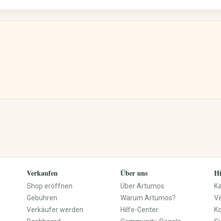
Street Art
Kalligrafie
Elektronik & Zubehör
Bücher, Musik, Filme &
Medien
Handy & Telefon
Bücher & Zeitschriften
Audio & HiFi
Comics
Foto & Kamera
Fachbücher & Schule
TV & Video
Filme & DVDs
PC, Laptop & Zubehör
Musik & CDs
Tablets & Reader
Musikinstrumente
Konsolen & Videospiele
Vinyl & Sammlermedien
Wearables
Verkaufen
Über uns
Hi
Tech-Accessoires
Shop eröffnen
Über Artumos
K
Gebühren
Warum Artumos?
V
Verkäufer werden
Hilfe-Center
K