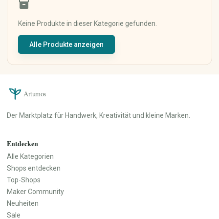
inventory_2
Keramik & Töpfern
Mixed Media
Digitale Kunst
Keine Produkte in dieser Kategorie gefunden.
Kunstdrucke
Alle Produkte anzeigen
Originalkunst
Street Art
Kalligrafie
Haus & Wohnen
Papier, Party & Geschenke
Artumos
Wohnzimmer
Grußkarten
Küche & Esszimmer
Einladungen
Der Marktplatz für Handwerk, Kreativität und kleine Marken.
Schlafzimmer
Poster & Prints
Badezimmer
Verpackung &
Geschenkpapier
Büro
Entdecken
Partydekoration
Dekoration
Alle Kategorien
Personalisierte Geschenke
Lampen & Licht
Shops entdecken
Hochzeit
Heimtextilien
Top-Shops
Möbel
Maker Community
Garten & Pflanzen
Neuheiten
Werkzeuge & Heimwerken
Sale