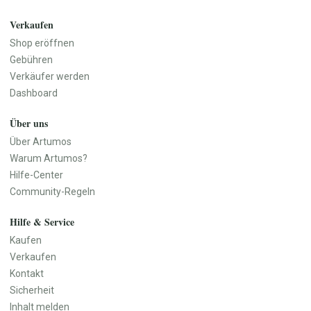
Küchenutensilien
Geschirr
Verkaufen
Vasen
Shop eröffnen
Wanddekoration
Gebühren
Teppiche
Verkäufer werden
Aufbewahrung
Dashboard
Haustür & Eingangsbereich
Über uns
Baby, Kind & Familie
Beauty & Pflege
Baby- & Kinderkleidung
Naturkosmetik
Über Artumos
Baby- & Kinderschuhe
Seifen & Badeprodukte
Warum Artumos?
Baby-Ausstattung
Haarpflege
Hilfe-Center
Spielzeug
Make-up
Community-Regeln
Kinderzimmer
Düfte & Parfüm
Hilfe & Service
Kinderwagen & Kindersitze
Wellness & Pflegezubehör
Lernspielzeug
Parfüm
Kaufen
Kinderbücher
Parfümöle
Verkaufen
Babygeschenke
Raumdüfte
Kontakt
Erinnerungsboxen
Sicherheit
Namensschilder
Inhalt melden