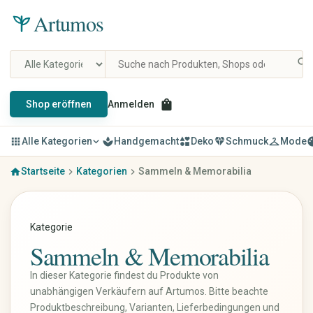
Artumos
search
shopping_bag
Shop eröffnen
Anmelden
apps
Alle Kategorien
expand_more
spa
Handgemacht
interests
Deko
diamond
Schmuck
checkroom
Mode
pal
Startseite
Kategorien
Sammeln & Memorabilia
home
chevron_right
chevron_right
Mode & Kleidung
Schmuck
Damenbekleidung
Ringe
Herrenbekleidung
Ohrringe
Kategorie
Kinderbekleidung
Ketten & Anhänger
Sammeln & Memorabilia
Schuhe
Armbänder
Taschen & Rucksäcke
Schmucksets
In dieser Kategorie findest du Produkte von
Accessoires
Haarschmuck
unabhängigen Verkäufern auf Artumos. Bitte beachte
Uhren & Schmuck
Broschen
Produktbeschreibung, Varianten, Lieferbedingungen und
Vintage & Designer
Fußkettchen