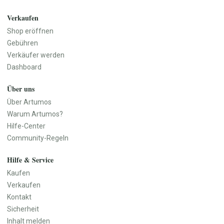
Küchenutensilien
Geschirr
Verkaufen
Vasen
Shop eröffnen
Wanddekoration
Gebühren
Teppiche
Verkäufer werden
Aufbewahrung
Dashboard
Haustür & Eingangsbereich
Über uns
Baby, Kind & Familie
Beauty & Pflege
Baby- & Kinderkleidung
Naturkosmetik
Über Artumos
Baby- & Kinderschuhe
Seifen & Badeprodukte
Warum Artumos?
Baby-Ausstattung
Haarpflege
Hilfe-Center
Spielzeug
Make-up
Community-Regeln
Kinderzimmer
Düfte & Parfüm
Hilfe & Service
Kinderwagen & Kindersitze
Wellness & Pflegezubehör
Lernspielzeug
Parfüm
Kaufen
Kinderbücher
Parfümöle
Verkaufen
Babygeschenke
Raumdüfte
Kontakt
Erinnerungsboxen
Sicherheit
Namensschilder
Inhalt melden