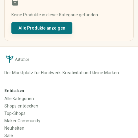
inventory_2
Keramik & Töpfern
Mixed Media
Digitale Kunst
Keine Produkte in dieser Kategorie gefunden.
Kunstdrucke
Alle Produkte anzeigen
Originalkunst
Street Art
Kalligrafie
Haus & Wohnen
Papier, Party & Geschenke
Artumos
Wohnzimmer
Grußkarten
Küche & Esszimmer
Einladungen
Der Marktplatz für Handwerk, Kreativität und kleine Marken.
Schlafzimmer
Poster & Prints
Badezimmer
Verpackung &
Geschenkpapier
Büro
Entdecken
Partydekoration
Dekoration
Alle Kategorien
Personalisierte Geschenke
Lampen & Licht
Shops entdecken
Hochzeit
Heimtextilien
Top-Shops
Möbel
Maker Community
Garten & Pflanzen
Neuheiten
Werkzeuge & Heimwerken
Sale