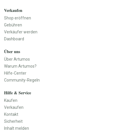
Küchenutensilien
Geschirr
Verkaufen
Vasen
Shop eröffnen
Wanddekoration
Gebühren
Teppiche
Verkäufer werden
Aufbewahrung
Dashboard
Haustür & Eingangsbereich
Über uns
Baby, Kind & Familie
Beauty & Pflege
Baby- & Kinderkleidung
Naturkosmetik
Über Artumos
Baby- & Kinderschuhe
Seifen & Badeprodukte
Warum Artumos?
Baby-Ausstattung
Haarpflege
Hilfe-Center
Spielzeug
Make-up
Community-Regeln
Kinderzimmer
Düfte & Parfüm
Hilfe & Service
Kinderwagen & Kindersitze
Wellness & Pflegezubehör
Lernspielzeug
Parfüm
Kaufen
Kinderbücher
Parfümöle
Verkaufen
Babygeschenke
Raumdüfte
Kontakt
Erinnerungsboxen
Sicherheit
Namensschilder
Inhalt melden