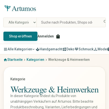
Artumos
search
shopping_bag
Shop eröffnen
Anmelden
apps
Alle Kategorien
expand_more
spa
Handgemacht
interests
Deko
diamond
Schmuck
checkroom
Mode
pal
Startseite
Kategorien
Werkzeuge & Heimwerken
home
chevron_right
chevron_right
Mode & Kleidung
Schmuck
Damenbekleidung
Ringe
Herrenbekleidung
Ohrringe
Kategorie
Kinderbekleidung
Ketten & Anhänger
Werkzeuge & Heimwerken
Schuhe
Armbänder
Taschen & Rucksäcke
Schmucksets
In dieser Kategorie findest du Produkte von
Accessoires
Haarschmuck
unabhängigen Verkäufern auf Artumos. Bitte beachte
Uhren & Schmuck
Broschen
Produktbeschreibung, Varianten, Lieferbedingungen und
Vintage & Designer
Fußkettchen