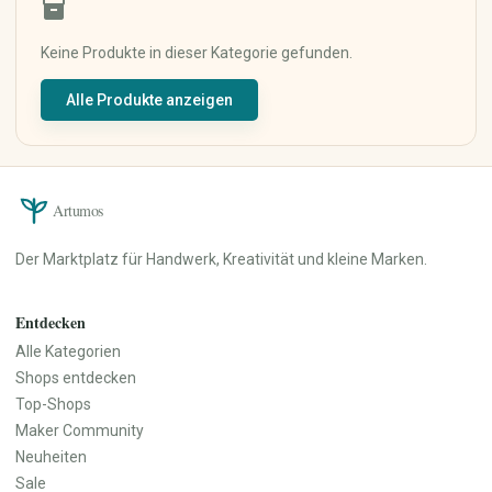
inventory_2
Keramik & Töpfern
Mixed Media
Digitale Kunst
Keine Produkte in dieser Kategorie gefunden.
Kunstdrucke
Alle Produkte anzeigen
Originalkunst
Street Art
Kalligrafie
Haus & Wohnen
Papier, Party & Geschenke
Artumos
Wohnzimmer
Grußkarten
Küche & Esszimmer
Einladungen
Der Marktplatz für Handwerk, Kreativität und kleine Marken.
Schlafzimmer
Poster & Prints
Badezimmer
Verpackung &
Geschenkpapier
Büro
Entdecken
Partydekoration
Dekoration
Alle Kategorien
Personalisierte Geschenke
Lampen & Licht
Shops entdecken
Hochzeit
Heimtextilien
Top-Shops
Möbel
Maker Community
Garten & Pflanzen
Neuheiten
Werkzeuge & Heimwerken
Sale