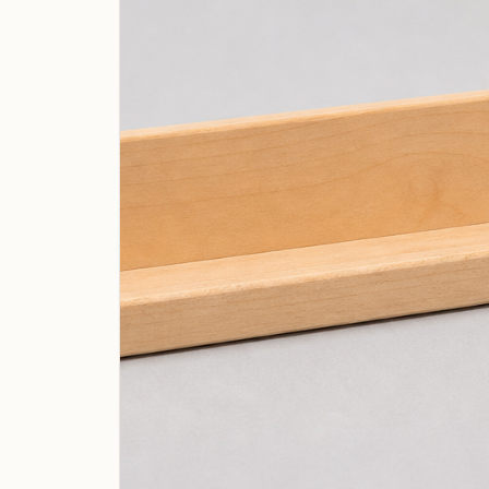
Shirts & Tops
Unterwäsche & Nachtwäsche
Sportbekleidung
Trachten & Kostüme
Baby, Kind & Familie
Beauty & Pflege
Baby- & Kinderkleidung
Naturkosmetik
Baby- & Kinderschuhe
Seifen & Badeprodukte
Baby-Ausstattung
Haarpflege
Spielzeug
Make-up
Kinderzimmer
Düfte & Parfüm
Kinderwagen & Kindersitze
Wellness & Pflegezubehör
Lernspielzeug
Parfüm
Kinderbücher
Parfümöle
Babygeschenke
Raumdüfte
Erinnerungsboxen
Namensschilder
Spieluhren