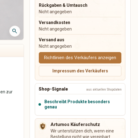
Rückgaben & Umtausch
Nicht angegeben
Lebensmittel & Feinkost
Kerzen & Duft
Kaffee & Tee
Kerzen
Versandkosten
Gewürze
Duftkerzen
Nicht angegeben
search
Honig & Aufstriche
Raumdüfte
Versand aus
Süßwaren
Räucherstäbchen
Nicht angegeben
Backwaren
Wachsschmelzen
Feinkost
Kerzenzubehör
Richtlinien des Verkäufers anzeigen
Geschenksets
Impressum des Verkäufers
Shop-Signale
aus aktuellen Shopdaten
ben zur
Beschreibt Produkte besonders
genau
Artumos Käuferschutz
Wir unterstützen dich, wenn eine
Spirituelles & Achtsamkeit
Büro, Planung & Organisation
Bestellung nicht wie vereinbart