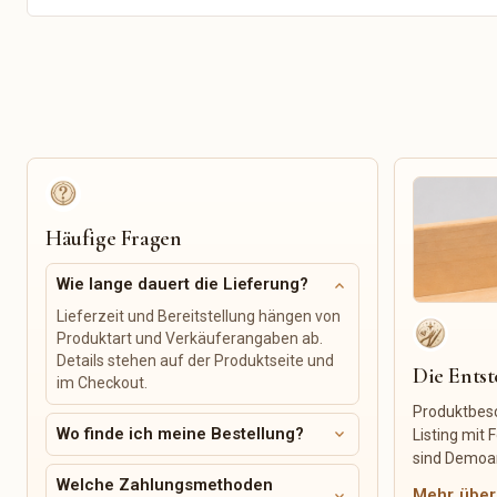
Upcycling-Produkte
Weihnachten
Recycelte Materialien
Ostern
Zero-Waste-Produkte
Frühling
Wiederverwendbare
Sommer
Alltagshelfer
Herbst
Nachhaltige Verpackung
Winter
Muttertag
Valentinstag
Einschulung
Häufige Fragen
Event & Dekoration
Ersatzteile & Reparatur
expand_more
Wie lange dauert die Lieferung?
Taufe
Ersatzteile
Geburtstag
Reparatursets
Lieferzeit und Bereitstellung hängen von
Babyshower
Möbelgriffe
Produktart und Verkäuferangaben ab.
Details stehen auf der Produktseite und
JGA
Knöpfe
Die Ents
im Checkout.
Jubiläum
Beschläge
Produktbesc
Firmenfeier
Näh-Ersatzteile
expand_more
Wo finde ich meine Bestellung?
Listing mit
Trauer & Gedenken
sind Demoan
Welche Zahlungsmethoden
Mehr über