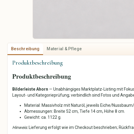
Kuscheltiere
Tickets, Events & Gutscheine
Fahrzeug, Fahrrad & Zubehör
Konzerte
Fahrräder & Zubehör
Sportevents
Autoteile & Reifen
Theater & Musical
Motorradteile & Zubehör
Comedy & Kabarett
Boote & Zubehör
Gutscheine
Wohnwagen &
Beschreibung
Material & Pflege
Campingfahrzeuge
Produktbeschreibung
Produktbeschreibung
Bilderleiste Ahorn
— Unabhängiges Marktplatz-Listing mit Foku
Layout- und Kategorieprüfung; verbindlich sind Fotos und Angab
Material: Massivholz mit Naturöl, jeweils Eiche/Nussbaum
Abmessungen: Breite 52 cm, Tiefe 14 cm, Höhe 8 cm.
Gewicht: ca. 1122 g.
Hinweis:
Lieferung erfolgt wie im Checkout beschrieben; Rückfrag
Nachhaltigkeit & Upcycling
Saisonales