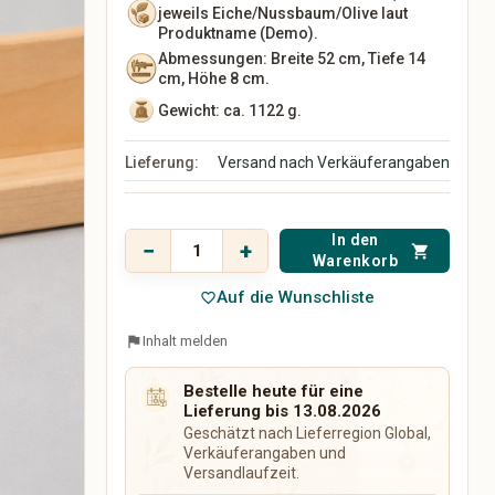
jeweils Eiche/Nussbaum/Olive laut
Vasen
Produktname (Demo).
Wanddekoration
Abmessungen: Breite 52 cm, Tiefe 14
Teppiche
cm, Höhe 8 cm.
Aufbewahrung
Gewicht: ca. 1122 g.
Haustür & Eingangsbereich
Lieferung:
Versand nach Verkäuferangaben
Freizeit, Hobby & Sport
Haustiere
Sport & Camping
Hundezubehör
Modellbau
Katzenzubehör
Preis
In den
Sammeln
32,00 €
Kleintiere
−
+
shopping_cart
Warenkorb
inkl. 19% MwSt.
Brettspiele & Puzzle
Fische & Aquarium
Gaming-Zubehör
Auf die Wunschliste
Vögel
favorite_border
Musik & Kreativkurse
Pferdezubehör
flag
Inhalt melden
Outdoor & Gartenhobby
Tierpflege
Tierbetten
Bestelle heute für eine
Leinen & Halsbänder
Lieferung bis 13.08.2026
Futterstationen
Geschätzt nach Lieferregion Global,
Tier-Spielzeug
Verkäuferangaben und
Versandlaufzeit.
Personalisierte
Haustierprodukte