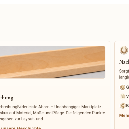
Gravuren
Trockenblumen
Namensprodukte
Blumenkränze
Fotogeschenke
Pflanzgefäße
Maßanfertigungen
Makramee-Pflanzenhänger
Personalisierte Kleidung
Saatgut
Personalisierte Deko
Pflanzenzubehör
Nach
Sorgf
langl
G
V
tehung
B
hreibungBilderleiste Ahorn — Unabhängiges Marktplatz-
 Fokus auf Material, Maße und Pflege. Die folgenden Punkte
Mehr
gaben zur Layout- und ...
 unsere Geschichte