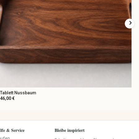
chevron_right
Tablett Nussbaum
46,00 €
lfe & Service
Bleibe inspiriert
aufen