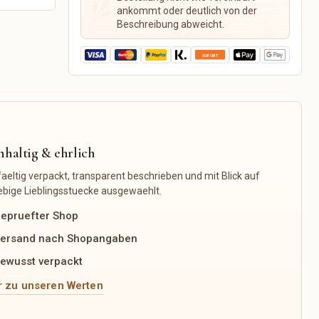
Edelsteine
Kalender
ankommt oder deutlich von der
Räucherwerk
Planer
Beschreibung abweicht.
Tarot & Orakel
Notizbücher
Meditation
Sticker
Journaling
Stempel
Yoga-Zubehör
Schreibtischzubehör
Organisationshilfen
haltig & ehrlich
aeltig verpackt, transparent beschrieben und mit Blick auf
ebige Lieblingsstuecke ausgewaehlt.
epruefter Shop
ersand nach Shopangaben
ewusst verpackt
 zu unseren Werten