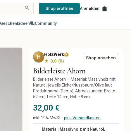
search
shopping_bag
Shop eröffnen
Anmelden
Geschenkideen
forum
Community
Haus & Wohnen
Papier, Party & Geschenke
Wohnzimmer
Grußkarten
HolzWerk
Küche & Esszimmer
H
Einladungen
Shop ansehen
★ 0,0
0
Schlafzimmer
Poster & Prints
Bilderleiste Ahorn
Badezimmer
Verpackung &
Geschenkpapier
Büro
Bilderleiste Ahorn — Material: Massivholz mit
Partydekoration
Dekoration
Naturöl, jeweils Eiche/Nussbaum/Olive laut
Personalisierte Geschenke
Lampen & Licht
Produktname (Demo). Abmessungen: Breite
Hochzeit
Heimtextilien
52 cm, Tiefe 14 cm, Höhe 8 cm.
Möbel
32,00 €
Garten & Pflanzen
Werkzeuge & Heimwerken
inkl. 19% MwSt. ·
plus Versandkosten
Küchenutensilien
Material: Massivholz mit Naturöl,
Geschirr