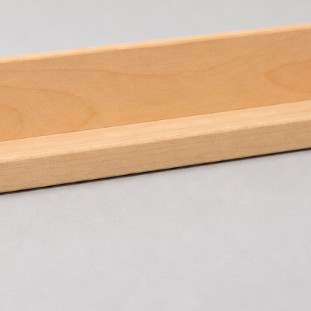
Street Art
Kalligrafie
Elektronik & Zubehör
Bücher, Musik, Filme &
Medien
Handy & Telefon
Bücher & Zeitschriften
Audio & HiFi
Comics
Foto & Kamera
Fachbücher & Schule
TV & Video
Filme & DVDs
PC, Laptop & Zubehör
Musik & CDs
Tablets & Reader
Musikinstrumente
Konsolen & Videospiele
Vinyl & Sammlermedien
Wearables
Tech-Accessoires