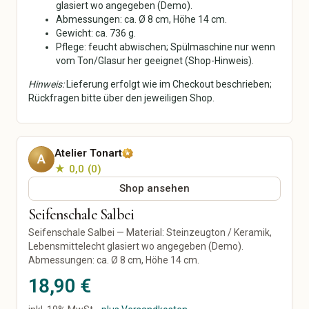
glasiert wo angegeben (Demo).
Keramik & Töpfern
Mixed Media
Abmessungen: ca. Ø 8 cm, Höhe 14 cm.
Digitale Kunst
Gewicht: ca. 736 g.
Pflege: feucht abwischen; Spülmaschine nur wenn
Kunstdrucke
vom Ton/Glasur her geeignet (Shop-Hinweis).
Originalkunst
Street Art
Hinweis:
Lieferung erfolgt wie im Checkout beschrieben;
Kalligrafie
Rückfragen bitte über den jeweiligen Shop.
Haus & Wohnen
Papier, Party & Geschenke
Wohnzimmer
Grußkarten
Atelier Tonart
Küche & Esszimmer
Einladungen
A
★ 0,0
0
Schlafzimmer
Poster & Prints
Badezimmer
Verpackung &
Shop ansehen
Geschenkpapier
Büro
Seifenschale Salbei
Partydekoration
Dekoration
Personalisierte Geschenke
Lampen & Licht
Seifenschale Salbei — Material: Steinzeugton / Keramik,
Hochzeit
Lebensmittelecht glasiert wo angegeben (Demo).
Heimtextilien
Abmessungen: ca. Ø 8 cm, Höhe 14 cm.
Möbel
Garten & Pflanzen
18,90 €
Werkzeuge & Heimwerken