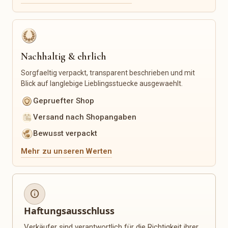
Geschenksets
Nachhaltigkeit & Upcycling
Saisonales
Upcycling-Produkte
Weihnachten
Recycelte Materialien
Ostern
Nachhaltig & ehrlich
Zero-Waste-Produkte
Frühling
Sorgfaeltig verpackt, transparent beschrieben und mit
Wiederverwendbare
Sommer
Alltagshelfer
Blick auf langlebige Lieblingsstuecke ausgewaehlt.
Herbst
Nachhaltige Verpackung
Winter
Gepruefter Shop
Muttertag
Versand nach Shopangaben
Valentinstag
Einschulung
Bewusst verpackt
Personalisierung
Pflanzen & Floristik
Mehr zu unseren Werten
Gravuren
Trockenblumen
Namensprodukte
Blumenkränze
Fotogeschenke
Pflanzgefäße
info
Maßanfertigungen
Makramee-Pflanzenhänger
Haftungsausschluss
Personalisierte Kleidung
Saatgut
Personalisierte Deko
Pflanzenzubehör
Verkäufer sind verantwortlich für die Richtigkeit ihrer