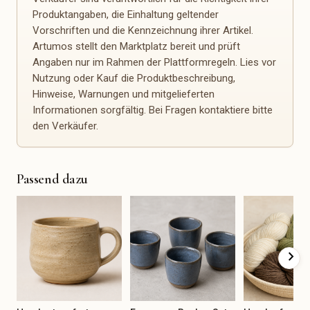
Produktangaben, die Einhaltung geltender
Spirituelles & Achtsamkeit
Büro, Planung & Organisation
Vorschriften und die Kennzeichnung ihrer Artikel.
Edelsteine
Kalender
Artumos stellt den Marktplatz bereit und prüft
Räucherwerk
Planer
Angaben nur im Rahmen der Plattformregeln. Lies vor
Tarot & Orakel
Notizbücher
Nutzung oder Kauf die Produktbeschreibung,
Meditation
Sticker
Hinweise, Warnungen und mitgelieferten
Journaling
Stempel
Informationen sorgfältig. Bei Fragen kontaktiere bitte
Yoga-Zubehör
Schreibtischzubehör
den Verkäufer.
Organisationshilfen
Event & Dekoration
Ersatzteile & Reparatur
Taufe
Ersatzteile
Passend dazu
Geburtstag
Reparatursets
Babyshower
Möbelgriffe
JGA
Knöpfe
Jubiläum
Beschläge
Firmenfeier
Näh-Ersatzteile
chevron_right
Trauer & Gedenken