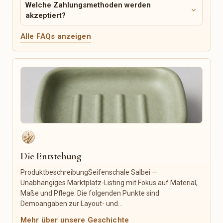
Welche Zahlungsmethoden werden
Schnittmuster & Anleitungen
Sportkurse
expand_more
akzeptiert?
Stickdateien & Plotterdateien
Sprachkurse
Fonts
Nachhilfe
Alle FAQs anzeigen
Icons
Handwerk & Reparatur
Social-Media-Templates
Fotografie
Website-Templates
Grafikdesign
Mockups
Logo & Branding
Lightroom-Presets
Illustration auf Auftrag
Canva-Vorlagen
Schneiderei & Änderungen
Möbelrestaurierung
Produktfotografie
IT-Dienstleistungen
Lebensmittel & Feinkost
Kerzen & Duft
Die Entstehung
Kaffee & Tee
Kerzen
ProduktbeschreibungSeifenschale Salbei —
Gewürze
Duftkerzen
Unabhängiges Marktplatz-Listing mit Fokus auf Material,
Honig & Aufstriche
Raumdüfte
Maße und Pflege. Die folgenden Punkte sind
Süßwaren
Räucherstäbchen
Demoangaben zur Layout- und...
Backwaren
Wachsschmelzen
Feinkost
Kerzenzubehör
Mehr über unsere Geschichte