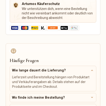
Musik & Kreativkurse
Pferdezubehör
Artumos Käuferschutz
Outdoor & Gartenhobby
Tierpflege
Wir unterstützen dich, wenn eine Bestellung
Tierbetten
nicht wie vereinbart ankommt oder deutlich von
Leinen & Halsbänder
der Beschreibung abweicht.
Futterstationen
Tier-Spielzeug
Personalisierte
Haustierprodukte
Tickets, Events & Gutscheine
Fahrzeug, Fahrrad & Zubehör
Konzerte
Fahrräder & Zubehör
Sportevents
Autoteile & Reifen
Häufige Fragen
Theater & Musical
Motorradteile & Zubehör
Comedy & Kabarett
Boote & Zubehör
expand_more
Wie lange dauert die Lieferung?
Gutscheine
Wohnwagen &
Lieferzeit und Bereitstellung hängen von Produktart
Campingfahrzeuge
und Verkäuferangaben ab. Details stehen auf der
Digitale Produkte
Dienstleistungen & Kurse
Produktseite und im Checkout.
Digitale Prints
Kunst & Gestaltung
expand_more
Wo finde ich meine Bestellung?
Vorlagen & Templates
Musik & Gesang
Digitale Planer
Kochen & Backen