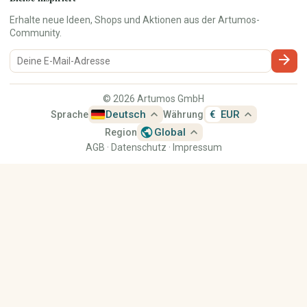
Erhalte neue Ideen, Shops und Aktionen aus der Artumos-
Community.
arrow_forward
© 2026 Artumos GmbH
expand_less
expand_less
Deutsch
€
EUR
Sprache
Währung
public
expand_less
Global
Region
AGB
·
Datenschutz
·
Impressum