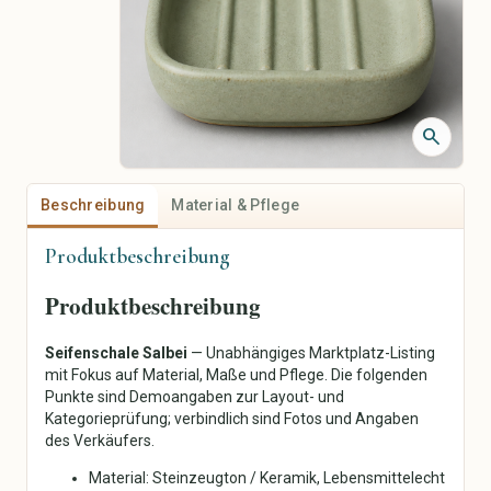
Jacken & Mäntel
Piercingschmuck
Pullover & Strick
Personalisierter Schmuck
Kleider
Vintage-Schmuck
Röcke
Hosen
search
Shirts & Tops
Unterwäsche & Nachtwäsche
Sportbekleidung
Beschreibung
Material & Pflege
Trachten & Kostüme
Produktbeschreibung
Kunst & Sammlerstücke
Handarbeit, Basteln &
Kreativbedarf
Malerei
Produktbeschreibung
Stoffe & Textilien
Zeichnung & Illustration
Wolle, Garn & Fasern
Drucke & Poster
Seifenschale Salbei
— Unabhängiges Marktplatz-Listing
Perlen & Schmuckzubehör
Fotografie
mit Fokus auf Material, Maße und Pflege. Die folgenden
Papier & Scrapbooking
Skulpturen
Punkte sind Demoangaben zur Layout- und
Nähen & Kurzwaren
Keramik & Glas
Kategorieprüfung; verbindlich sind Fotos und Angaben
Werkzeuge & Zubehör
Textilkunst
des Verkäufers.
DIY-Kits
Antiquitäten
Material: Steinzeugton / Keramik, Lebensmittelecht
Malen & Zeichnen
Sammeln & Memorabilia