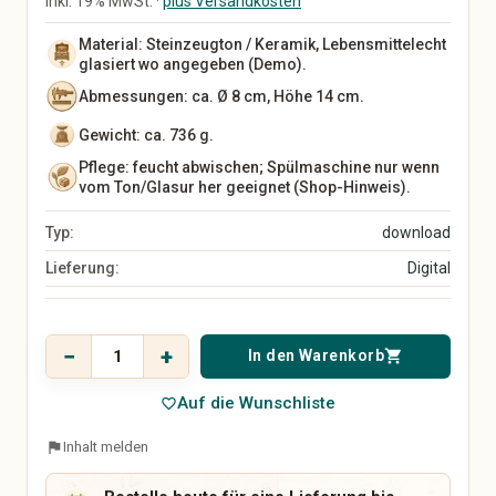
inkl. 19% MwSt. ·
plus Versandkosten
Küchenutensilien
Geschirr
Material: Steinzeugton / Keramik, Lebensmittelecht
Vasen
glasiert wo angegeben (Demo).
Wanddekoration
Abmessungen: ca. Ø 8 cm, Höhe 14 cm.
Teppiche
Aufbewahrung
Gewicht: ca. 736 g.
Haustür & Eingangsbereich
Pflege: feucht abwischen; Spülmaschine nur wenn
vom Ton/Glasur her geeignet (Shop-Hinweis).
Baby, Kind & Familie
Beauty & Pflege
Baby- & Kinderkleidung
Naturkosmetik
Typ:
download
Baby- & Kinderschuhe
Seifen & Badeprodukte
Lieferung:
Digital
Baby-Ausstattung
Haarpflege
Spielzeug
Make-up
Kinderzimmer
Düfte & Parfüm
Preis
18,90 €
Kinderwagen & Kindersitze
Wellness & Pflegezubehör
−
+
In den Warenkorb
shopping_cart
inkl. 19% MwSt.
Lernspielzeug
Parfüm
Auf die Wunschliste
Kinderbücher
Parfümöle
favorite_border
Babygeschenke
Raumdüfte
flag
Inhalt melden
Erinnerungsboxen
Namensschilder