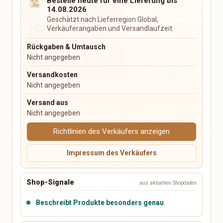
Bestelle heute für eine Lieferung bis
Spieluhren
14.08.2026
Kuscheltiere
Geschätzt nach Lieferregion Global,
Verkäuferangaben und Versandlaufzeit.
Elektronik & Zubehör
Bücher, Musik, Filme & Medien
Handy & Telefon
Bücher & Zeitschriften
Rückgaben & Umtausch
Audio & HiFi
Comics
Nicht angegeben
Foto & Kamera
Fachbücher & Schule
Versandkosten
TV & Video
Filme & DVDs
Nicht angegeben
PC, Laptop & Zubehör
Musik & CDs
Versand aus
Tablets & Reader
Musikinstrumente
Nicht angegeben
Konsolen & Videospiele
Vinyl & Sammlermedien
Wearables
Richtlinien des Verkäufers anzeigen
Tech-Accessoires
Impressum des Verkäufers
Freizeit, Hobby & Sport
Haustiere
Sport & Camping
Hundezubehör
Modellbau
Katzenzubehör
Shop-Signale
aus aktuellen Shopdaten
Sammeln
Kleintiere
Brettspiele & Puzzle
Fische & Aquarium
Beschreibt Produkte besonders genau
Gaming-Zubehör
Vögel